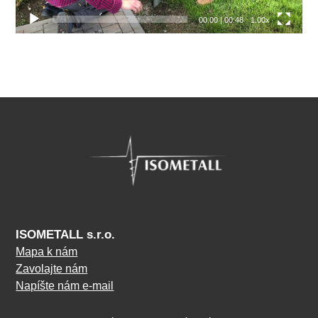
00:00
|
00:48
1.00x
ISOMETALL s.r.o.
Mapa k nám
Zavolajte nám
Napíšte nám e-mail