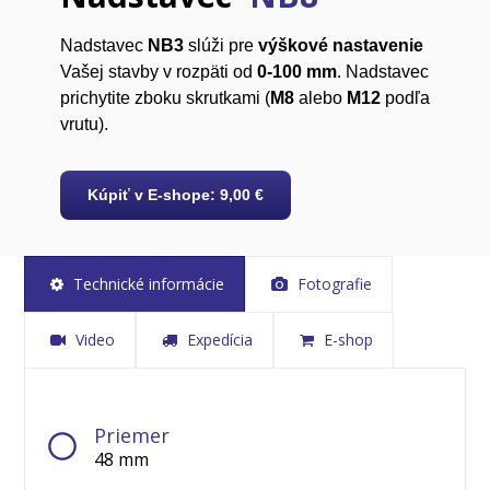
Nadstavec
NB3
slúži pre
výškové nastavenie
Vašej stavby v rozpäti od
0-100 mm
. Nadstavec
prichytite zboku skrutkami (
M8
alebo
M12
podľa
vrutu).
Kúpiť v E-shope: 9,00 €
Technické informácie
Fotografie
Video
Expedícia
E-shop
Priemer
48 mm