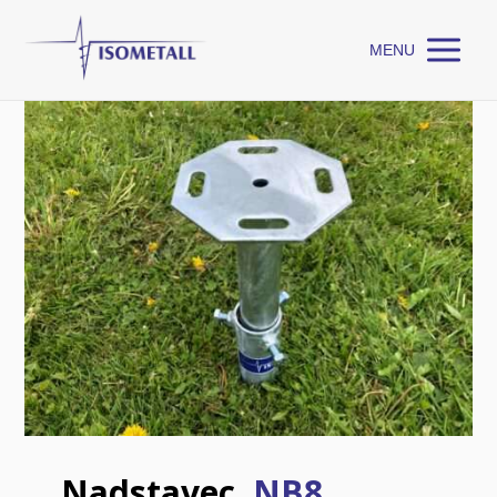
MENU
Nadstavec
NB8