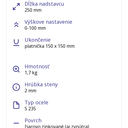
Dĺžka nadstavcu
250 mm
Výškove nastavenie
0-100 mm
Ukončenie
platnička 150 x 150 mm
Hmotnosť
1,7 kg
Hrúbka steny
2 mm
Typ ocele
S 235
Povrch
žiarovo zinkované (aj zvnútra)