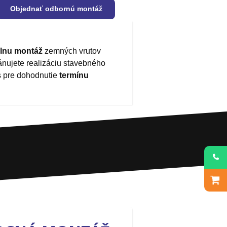
Objednať odbornú montáž
álnu montáž
zemných vrutov
lánujete realizáciu stavebného
s pre dohodnutie
termínu