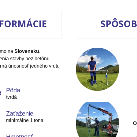
NFORMÁCIE
SPÔSO
iamo na
Slovensku
.
enia stavby bez betónu.
rná únosnosť jedného vrutu
Pôda
tvrdá
Zaťaženie
minimálne 1 tona
O
Hmotnosť