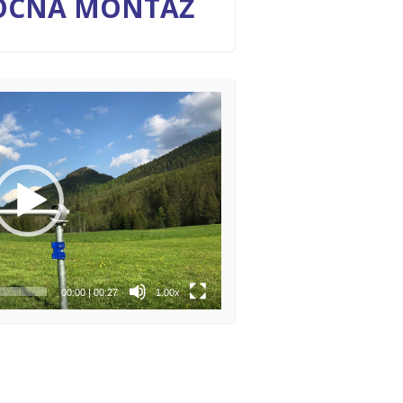
OCNÁ MONTÁŽ
00:00
|
00:27
1.00x