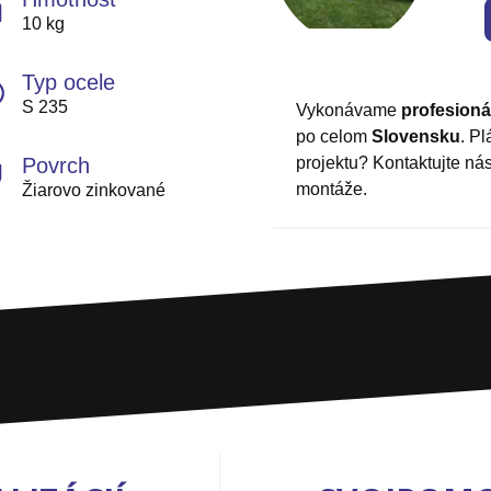
10 kg
Typ ocele
S 235
Vykonávame
profesion
po celom
Slovensku
. P
Povrch
projektu? Kontaktujte ná
montáže.
Žiarovo zinkované