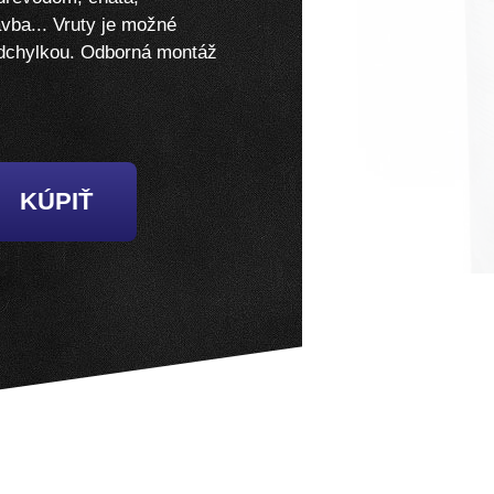
vba... Vruty je možné
odchylkou. Odborná montáž
KÚPIŤ