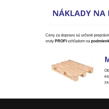
NÁKLADY NA 
Ceny za dopravu sú určené prepráv
vruty
PROFI
vzhľadom na
podmienk
M
Ob
ex
za