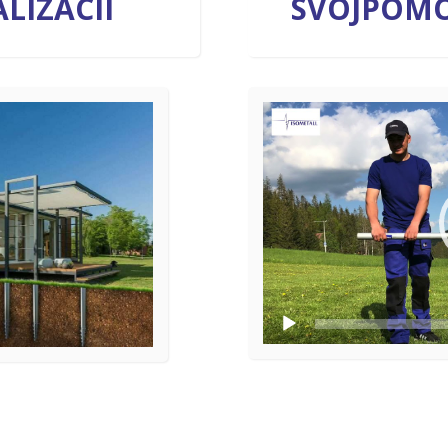
LIZÁCIÍ
SVOJPOM
Video
prehrávač