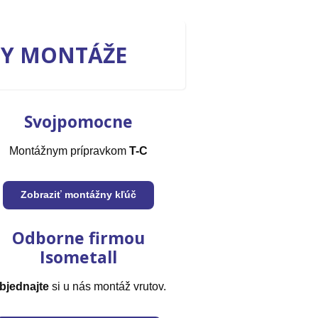
BY MONTÁŽE
Svojpomocne
Montážnym prípravkom
T-C
Zobraziť montážny kľúč
Odborne firmou
Isometall
bjednajte
si u nás montáž vrutov.