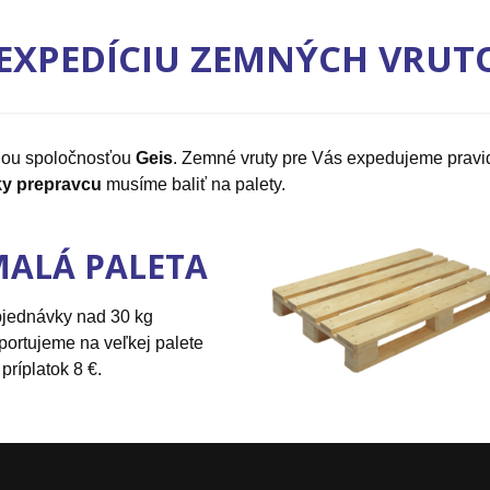
EXPEDÍCIU ZEMNÝCH VRUT
nou spoločnosťou
Geis
. Zemné vruty pre Vás expedujeme prav
y prepravcu
musíme baliť na palety.
ALÁ PALETA
jednávky nad 30 kg
portujeme na veľkej palete
 príplatok 8 €.