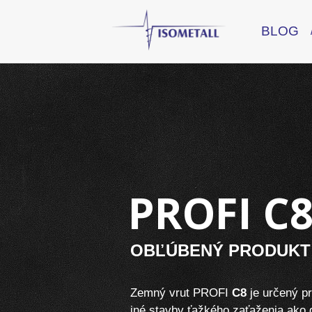
BLOG
PROFI
C
OBĽÚBENÝ PRODUKT
Zemný vrut PROFI
C8
je určený pr
iné stavby ťažkého zaťaženia ako 