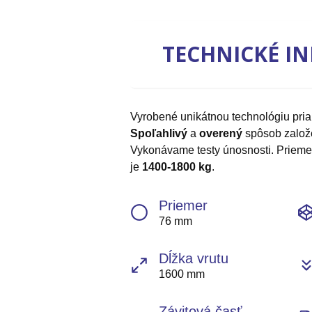
TECHNICKÉ I
Vyrobené unikátnou technológiu pr
Spoľahlivý
a
overený
spôsob založ
Vykonávame testy únosnosti. Prieme
je
1400-1800 kg
.
Priemer
76 mm
Dĺžka vrutu
1600 mm
Závitová časť