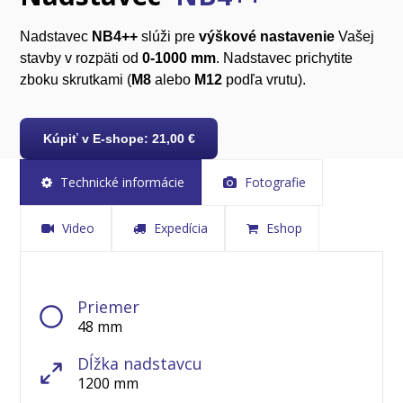
Nadstavec
NB4++
slúži pre
výškové nastavenie
Vašej
stavby v rozpäti od
0-1000 mm
. Nadstavec prichytite
zboku skrutkami (
M8
alebo
M12
podľa vrutu).
Kúpiť v E-shope: 21,00 €
Technické informácie
Fotografie
Video
Expedícia
Eshop
Priemer
48 mm
Dĺžka nadstavcu
1200 mm