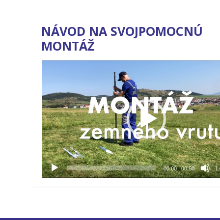
NÁVOD NA SVOJPOMOCNÚ
MONTÁŽ
Video
prehrávač
00:00
|
00:50
1