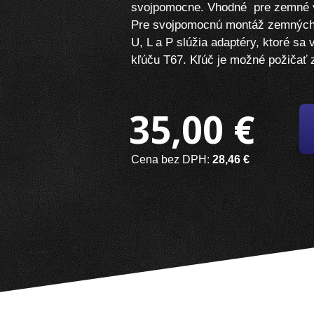
svojpomocne. Vhodné pre zemné vr
Pre svojpomocnú montáž zemných 
U, L a P slúžia adaptéry, ktoré sa
kľúču T67. Kľúč je možné požičať
35,00 €
Cena bez DPH:
28,46 €