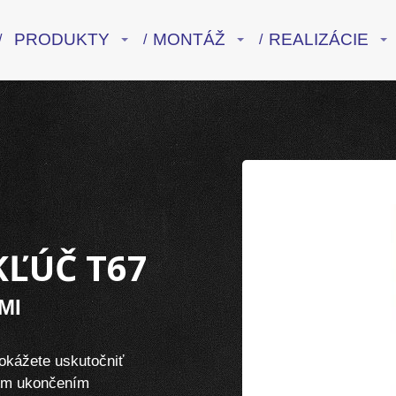
PRODUKTY
MONTÁŽ
REALIZÁCIE
ĽÚČ T67
MI
kážete uskutočniť
ým ukončením