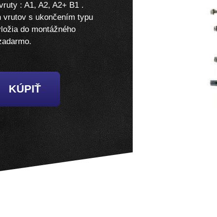
uty : A1, A2, A2+ B1 .
vrutov s ukončením typu
 vložia do montážného
 zadarmo.
KÚPIŤ