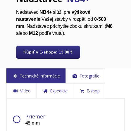
Nadstavec
NB4+
slúži pre
výškové
nastavenie
Vašej stavby v rozpäti od
0-500
mm
. Nadstavec prichytite zboku skrutkami (
M8
alebo
M12
podľa vrutu).
Kúpiť v E-shope: 13,00 €
Technické informácie
Fotografie
Video
Expedícia
E-shop
Priemer
48 mm