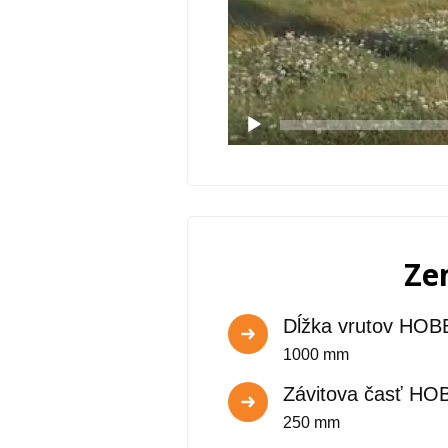
Ze
Dĺžka vrutov HOB
1000 mm
Závitova časť HO
250 mm