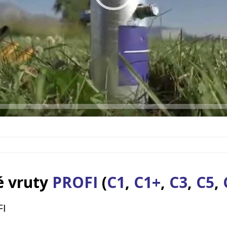
 vruty
PROFI
(
C1
,
C1+
,
C3
,
C5
,
FI