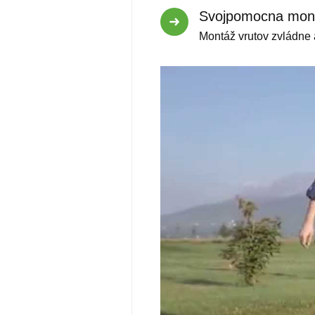
Svojpomocna mon
Montáž vrutov zvládne
Video
prehrávač