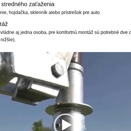
 stredného zaťaženia
nie, hojdačka, sklenník alebo prístrešok pre auto
táž
ládne aj jedna osoba, pre komfortnú montáž sú potrebné dve o
nižšie).