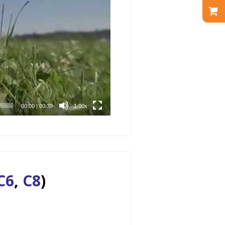
00:00
|
00:39
1.00x
C6
,
C8
)