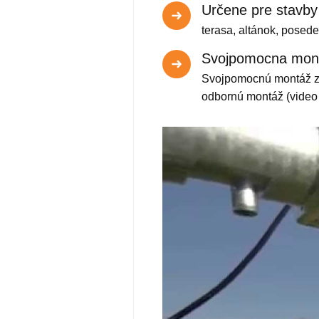
Určene pre stavby
terasa, altánok, posede
Svojpomocna mon
Svojpomocnú montáž zv
odbornú montáž (video 
Video
prehrávač