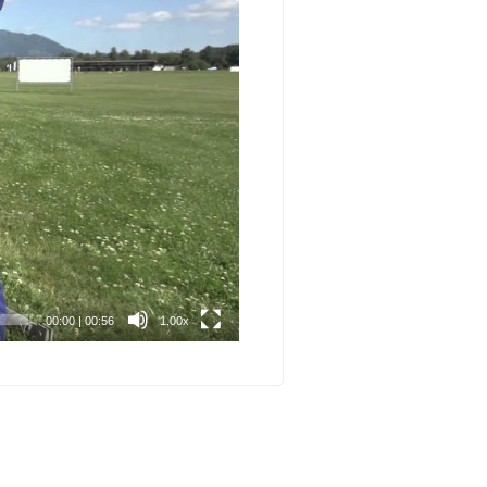
00:00
|
00:56
1.00x