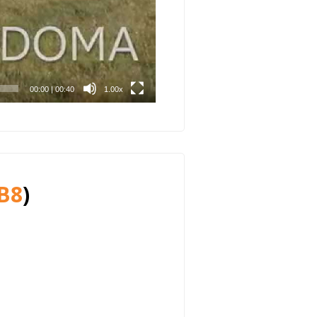
00:00
|
00:40
1.00x
B8
)