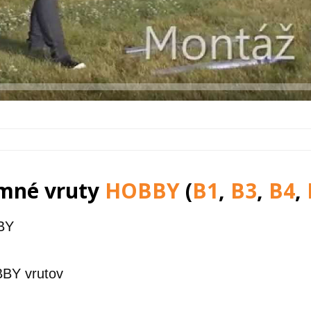
mné vruty
HOBBY
(
B1
,
B3
,
B4
,
BY
BBY vrutov