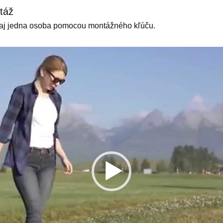
táž
 aj jedna osoba pomocou montážného kľúču.