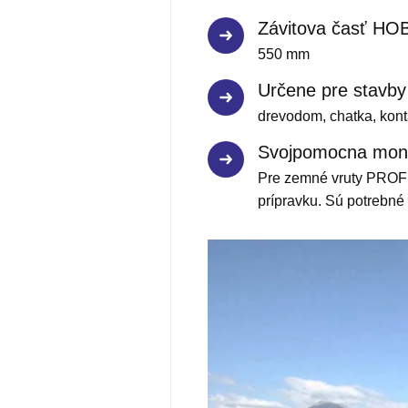
Závitova časť HO
550 mm
Určene pre stavby
drevodom, chatka, kont
Svojpomocna mon
Pre zemné vruty PROFI
prípravku. Sú potrebné
Video
prehrávač