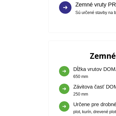
Zemné vruty P
Sú určené stavby na 
Zemné
Dĺžka vrutov DO
650 mm
Závitova časť DO
250 mm
Určene pre drobné
plot, kurín, drevené pl