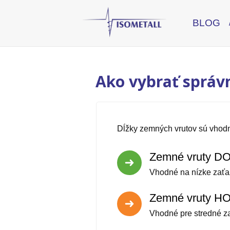
BLOG
Ako vybrať správ
Dĺžky zemných vrutov sú vhodn
Zemné vruty D
Vhodné na nízke zaťa
Zemné vruty H
Vhodné pre stredné za