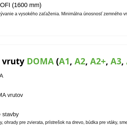
ROFI (1600 mm)
bývanie a vysokého zaťaženia. Minimálna únosnosť zemného vr
 vruty
DOMA
(
A1
,
A2
,
A2+
,
A3
,
MA
MA vrutov
 stavby
oty, ohrady pre zvierata, prístrešok na drevo, búdka pre vtáky, s