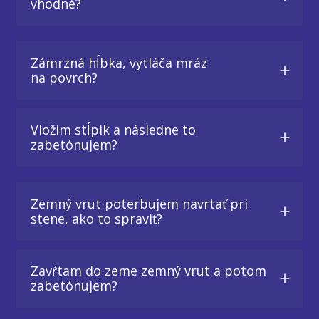
vhodné?
Zámrzná hĺbka, vytláča mráz
na povrch?
Vložim stĺpik a následne to
zabetónujem?
Zemný vrut poterbujem navrtať pri
stene, ako to spraviť?
Zavŕtam do zeme zemný vrut a potom
zabetónujem?